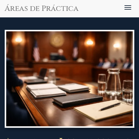
Áreas de Práctica
Togg
navig