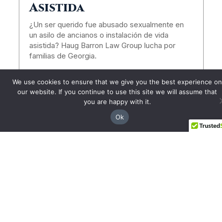
Asistida
¿Un ser querido fue abusado sexualmente en
un asilo de ancianos o instalación de vida
asistida? Haug Barron Law Group lucha por
familias de Georgia.
We use cookies to ensure that we give you the best experience on
LEER MÁS
our website. If you continue to use this site we will assume that
you are happy with it.
Ok
Comience Su Caso Hoy
Contacte a
Haug Barron Law Group
hoy para una consulta GRATUITA.
(844) 428-4529