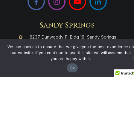
Sandy Springs
8237 Dunwoody Pl Bldg 18, Sandy Springs,
GA 30350
We use cookies to ensure that we give you the best experience on
our website. If you continue to use this site we will assume that
(844) 428-4529
you are happy with it.
prospects@hblg.law
Ok
Decatur
508 E Howard Ave, Decatur, GA 30030
(404) 850-1322
Navegación
Inicio