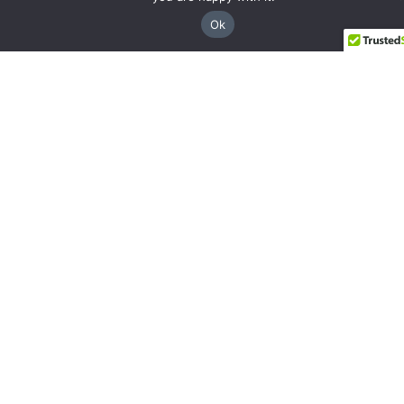
Áreas de Práctica
Ok
Nosotros
Resultados
Ciudades en Georgia
Contacto
Legal
Privacy Policy
Terms & Conditions
Disclaimer
Preguntas Frecuentes
English
La publicidad no implica una garantía de resultados.