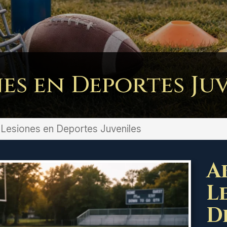
es en Deportes Ju
Lesiones en Deportes Juveniles
A
L
D