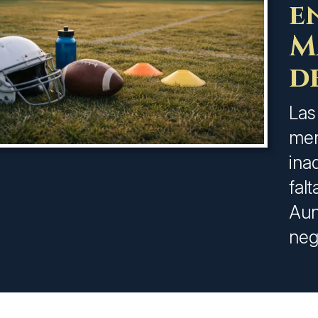
e
M
d
Las
men
ina
fal
Aun
neg