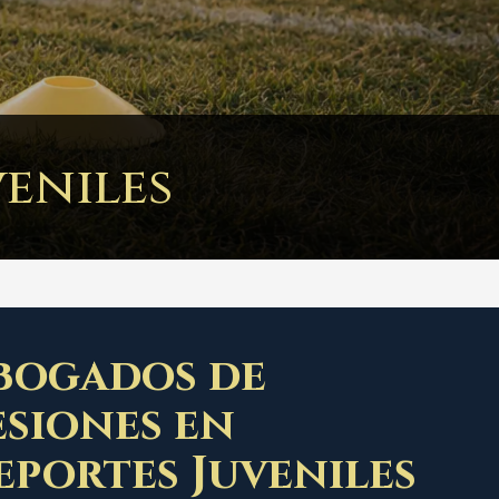
veniles
bogados de
esiones en
eportes Juveniles