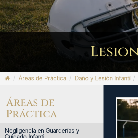
Lesion
Áreas de Práctica
Daño y Lesión Infantil
Áreas de
Práctica
Negligencia en Guarderías y
Cuidado Infantil