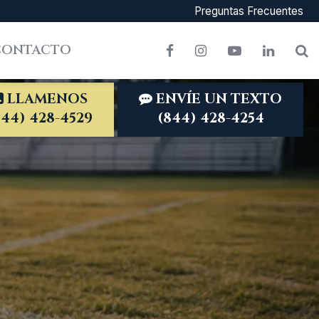
Preguntas Frecuentes
CONTACTO
Facebook
Instagram
YouTube
LinkedI
S
LLAMENOS
ENVÍE UN TEXTO
844) 428-4529
(844) 428-4254