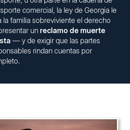
nsporte, u otra parte en la cadena de
nsporte comercial, la ley de Georgia le
a la familia sobreviviente el derecho
presentar un
reclamo de muerte
usta
— y de exigir que las partes
ponsables rindan cuentas por
pleto.