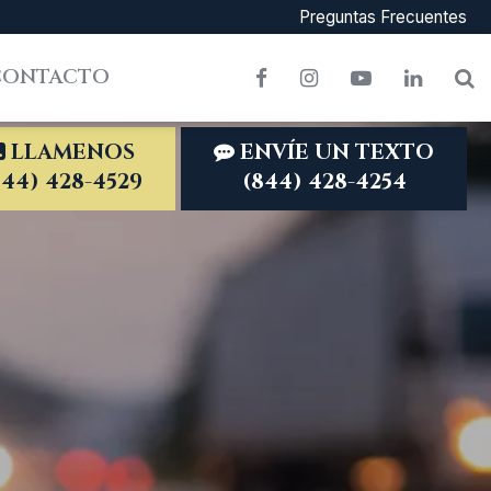
Preguntas Frecuentes
CONTACTO
Facebook
Instagram
YouTube
LinkedI
S
LLAMENOS
ENVÍE UN TEXTO
844) 428-4529
(844) 428-4254