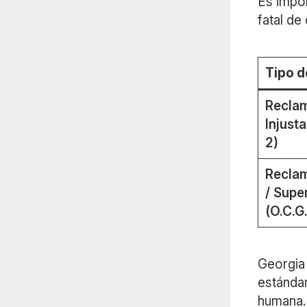
Es impo
fatal de
Tipo d
Recla
Injusta
2)
Reclam
/ Supe
(O.C.G
Georgia 
estándar
humana.