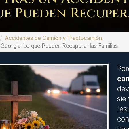
ue Pueden Recupera
Accidentes de Camión y Tractocamión
 Georgia: Lo que Pueden Recuperar las Familias
Per
cam
dev
sie
res
con