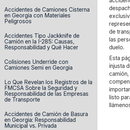
acciden
despach
Accidentes de Camiones Cisterna
en Georgia con Materiales
exclusi
Peligrosos
represe
de trans
Accidentes Tipo Jackknife de
las pers
Camión en la I-285: Causas,
Responsabilidad y Qué Hacer
duelo.
Esta pág
Colisiones Underride con
injusta 
Camiones Semi en Georgia
camión,
compens
Lo Que Revelan los Registros de la
FMCSA Sobre la Seguridad y
importa
Responsabilidad de las Empresas
listo pa
de Transporte
llámeno
Accidentes de Camión de Basura
en Georgia: Responsabilidad
Municipal vs. Privada