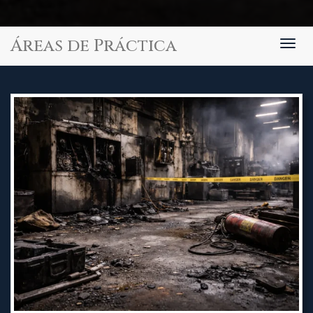
Áreas de Práctica
Togg
navig