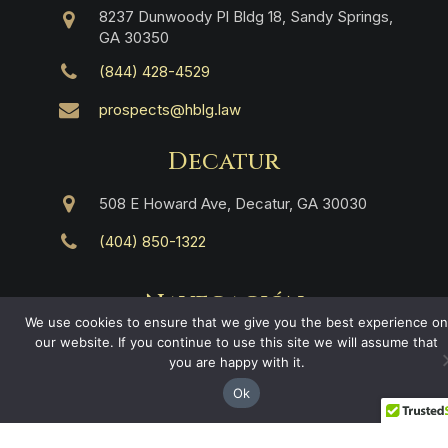
8237 Dunwoody Pl Bldg 18, Sandy Springs,
GA 30350
(844) 428-4529
prospects@hblg.law
Decatur
508 E Howard Ave, Decatur, GA 30030
(404) 850-1322
Navegación
We use cookies to ensure that we give you the best experience on
Inicio
our website. If you continue to use this site we will assume that
Áreas de Práctica
you are happy with it.
Nosotros
Ok
Resultados
Ciudades en Georgia
Contacto